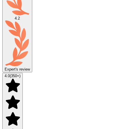
4.2
Expert's review
4.0
(
350
+)