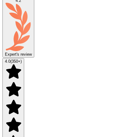
4.2
Expert's review
4.0
(
350
+)