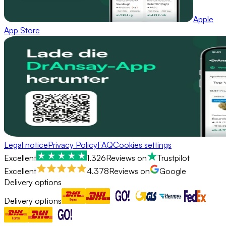
Apple
App Store
Legal notice
Privacy Policy
FAQ
Cookies settings
Excellent
1.326
Reviews on
Trustpilot
Excellent
4.378
Reviews on
Google
Delivery options
Delivery options