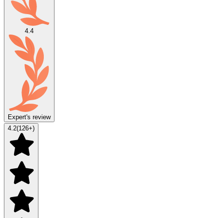
4.4
Expert's review
4.2
(
126
+)