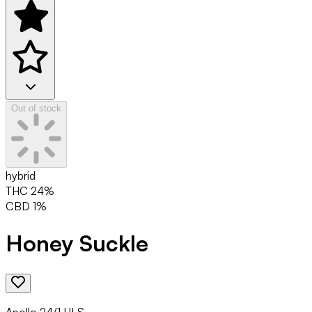
Out of stock
hybrid
THC
24
%
CBD
1
%
Honey Suckle
Apollo 24/1 HLS