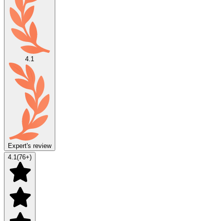
4.1
Expert's review
4.1
(
76
+)