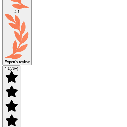
4.1
Expert's review
4.1
(
76
+)