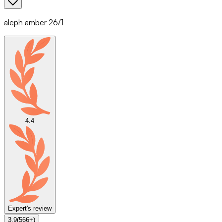
aleph amber 26/1
4.4
Expert's review
3.9
(
566
+)