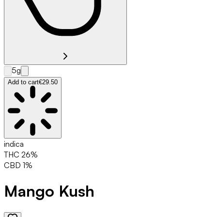
5g
Add to cart
€29.50
indica
THC
26
%
CBD
1
%
Mango Kush