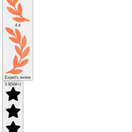
4.4
Expert's review
3.9
(
566
+)