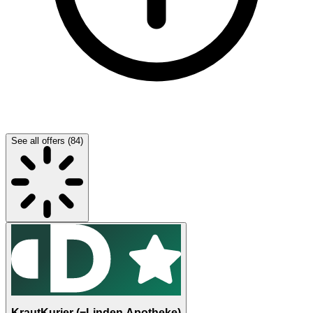
See all offers (84)
KrautKurier (=Linden Apotheke)