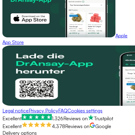
Apple
App Store
Legal notice
Privacy Policy
FAQ
Cookies settings
Excellent
1.326
Reviews on
Trustpilot
Excellent
4.378
Reviews on
Google
Delivery options