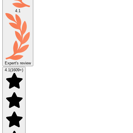
4.1
Expert's review
4.1
(
1609
+)