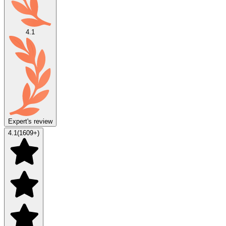
4.1
Expert's review
4.1
(
1609
+)