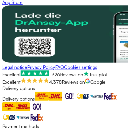
App Store
Legal notice
Privacy Policy
FAQ
Cookies settings
Excellent
1.326
Reviews on
Trustpilot
Excellent
4.378
Reviews on
Google
Delivery options
Delivery options
Payment methods