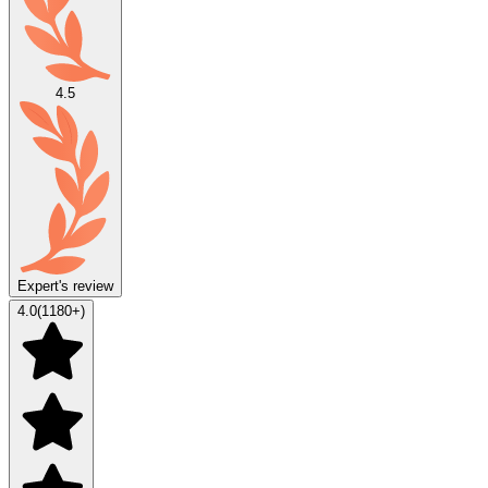
4.5
Expert's review
4.0
(
1180
+)